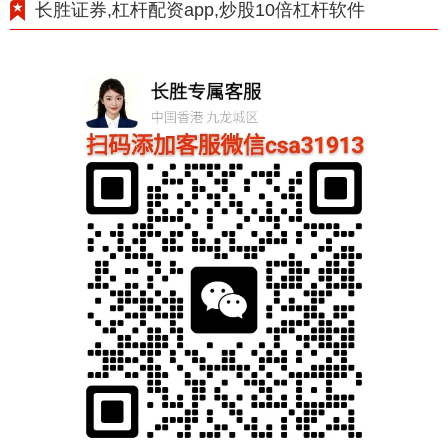
长胜证券,杠杆配资app,炒股10倍杠杆软件