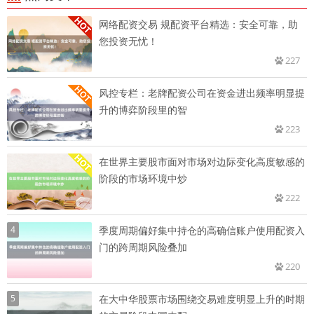
网络配资交易 规配资平台精选：安全可靠，助
您投资无忧！
227
风控专栏：老牌配资公司在资金进出频率明显提
升的博弈阶段里的智
223
在世界主要股市面对市场对边际变化高度敏感的
阶段的市场环境中炒
222
4
季度周期偏好集中持仓的高确信账户使用配资入
门的跨周期风险叠加
220
5
在大中华股票市场围绕交易难度明显上升的时期