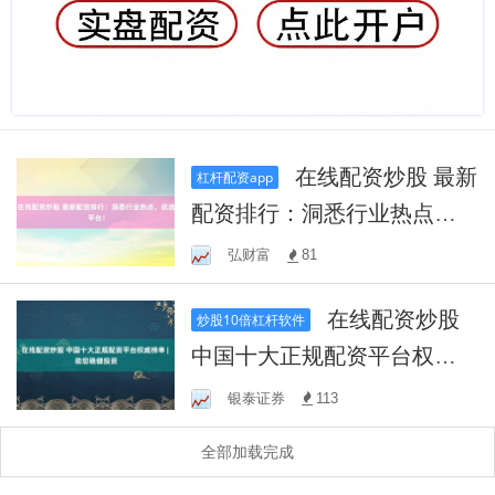
在线配资炒股 最新
杠杆配资app
配资排行：洞悉行业热点，
优选平台！
弘财富
81
在线配资炒股
炒股10倍杠杆软件
中国十大正规配资平台权威
榜单 | 助您稳健投资
银泰证券
113
全部加载完成