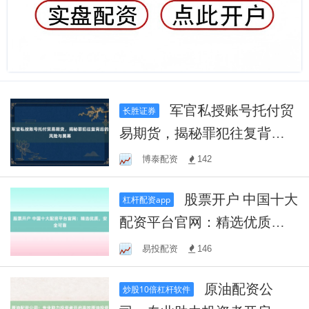
军官私授账号托付贸
长胜证券
易期货，揭秘罪犯往复背后
的风险与黑幕
博泰配资
142
股票开户 中国十大
杠杆配资app
配资平台官网：精选优质，
安全可靠
易投配资
146
原油配资公
炒股10倍杠杆软件