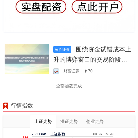
围绕资金试错成本上
长胜证券
升的博弈窗口的交易阶段，
炒股杠杆最高几倍的
财富证券
70
全部加载完成
行情指数
上证走势
深证走势
创业走势