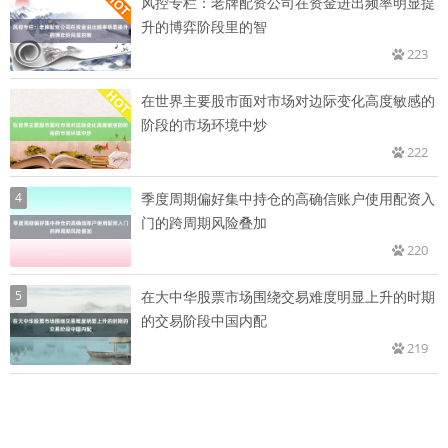
风控专栏：老牌配资公司在资金进出频率明显提
升的博弈阶段里的智
223
在世界主要股市面对市场对边际变化高度敏感的
阶段的市场环境中炒
222
4
季度周期偏好集中持仓的高确信账户使用配资入
门的跨周期风险叠加
220
5
在大中华股票市场围绕交易难度明显上升的时期
的交易阶段中国内配
219