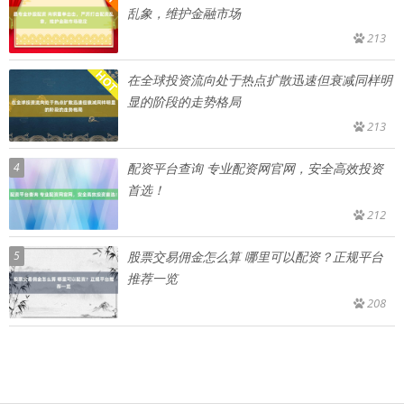
乱象，维护金融市场
213
在全球投资流向处于热点扩散迅速但衰减同样明
显的阶段的走势格局
213
4
配资平台查询 专业配资网官网，安全高效投资
首选！
212
5
股票交易佣金怎么算 哪里可以配资？正规平台
推荐一览
208